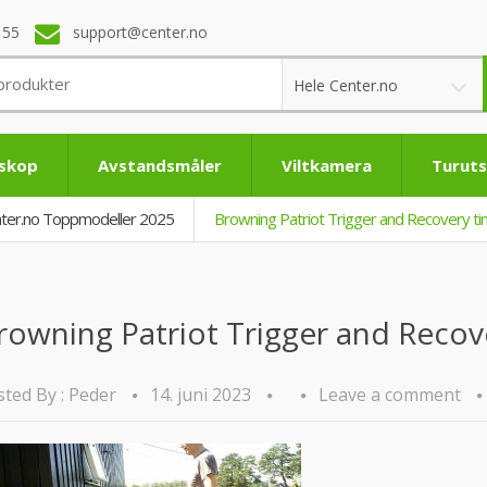
 55
support@center.no
Hele Center.no
eskop
Avstandsmåler
Viltkamera
Turuts
enter.no Toppmodeller 2025
Browning Patriot Trigger and Recovery t
rowning Patriot Trigger and Recov
ted By :
Peder
14. juni 2023
Leave a comment