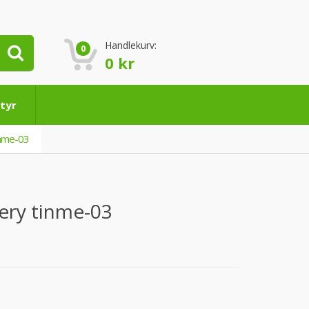
Handlekurv:
0
0
kr
tyr
inme-03
ery tinme-03