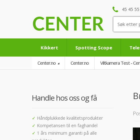
45 45 55
Søk
etter:
Kikkert
Spotting Scope
Tel
Center.no
Center.no
Viltkamera Test - C
B
Handle hos oss og få
Pos
✓
Håndplukkede kvalitetsprodukter
✓
Kompetansen til en faghandel
✓
1 års minimum garanti på alle