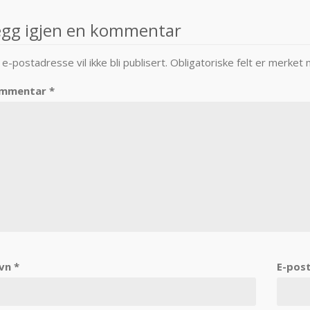
avigation
egg igjen en kommentar
 e-postadresse vil ikke bli publisert.
Obligatoriske felt er merket
mmentar
*
vn
*
E-pos