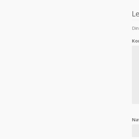
n
L
Din
Ko
Na