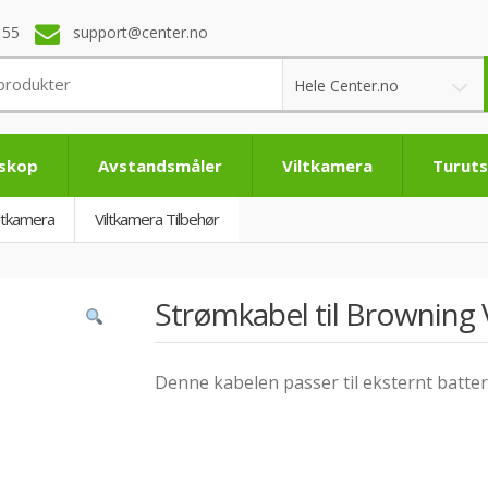
 55
support@center.no
Hele Center.no
eskop
Avstandsmåler
Viltkamera
Turuts
iltkamera
Viltkamera Tilbehør
Strømkabel til Browning
Denne kabelen passer til eksternt batteri