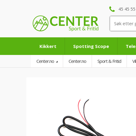
45 45 55
Søk
etter:
Kikkert
Spotting Scope
Tel
Center.no
Center.no
Sport & Fritid
V