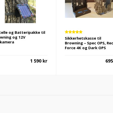
celle og Batteripakke til
wning og 12V
Vurdert
Sikkerhetskasse til
5.00
av 5
tkamera
Browning – Spec OPS, Re
Force 4K og Dark OPS
1 590
kr
69