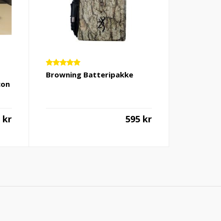
Vurdert
Browning Batteripakke
5.00
av 5
con
5
kr
595
kr