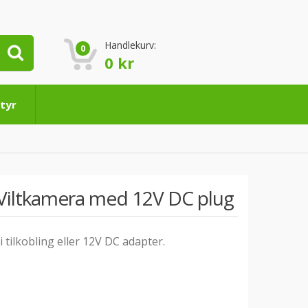
Handlekurv:
0
0
kr
tyr
 Viltkamera med 12V DC plug
 tilkobling eller 12V DC adapter.