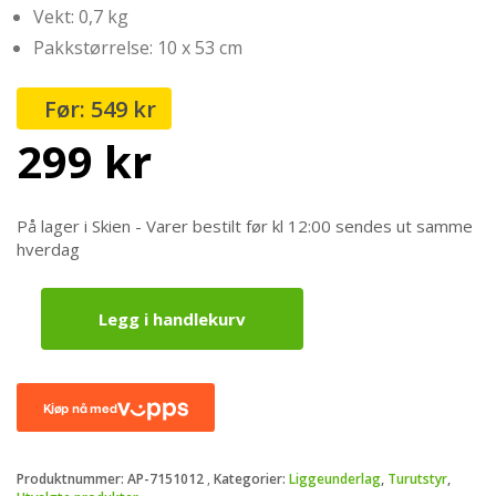
Vekt: 0,7 kg
Pakkstørrelse: 10 x 53 cm
549
kr
Opprinnelig
Nåværende
299
kr
pris
pris
På lager i Skien - Varer bestilt før kl 12:00 sendes ut samme
hverdag
var:
er:
Legg i handlekurv
549 kr.
299 kr.
Alps
Mountaineering
Lightweight
Liggeunderlag
-
180cm
antall
Produktnummer:
AP-7151012
Kategorier:
Liggeunderlag
,
Turutstyr
,