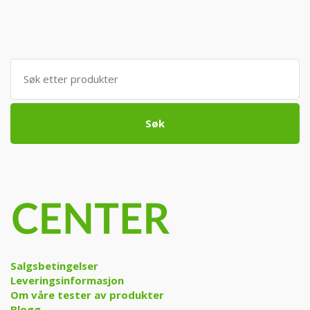
990 kr.
79
Søk
etter:
Søk
Salgsbetingelser
Leveringsinformasjon
Om våre tester av produkter
Blogg