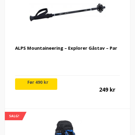
ALPS Mountaineering – Explorer Gåstav – Par
Nåvæ
Op
490
kr
249
kr
pris
pr
er:
va
SALG!