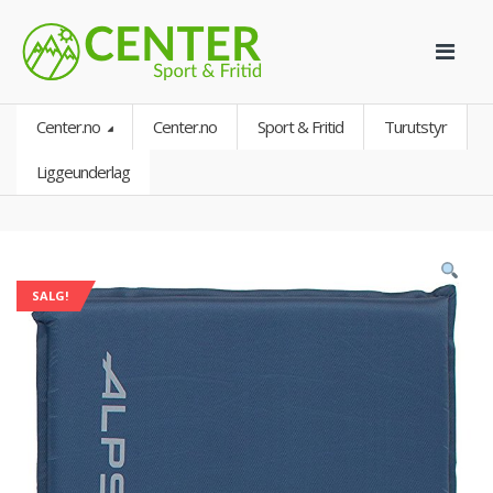
Center.no
Center.no
Sport & Fritid
Turutstyr
Liggeunderlag
SALG!