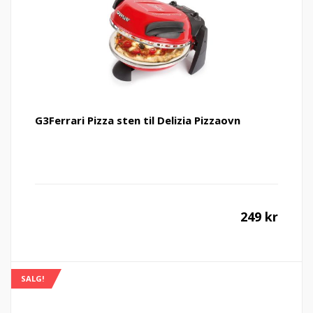
199 kr
37
G3Ferrari Pizza sten til Delizia Pizzaovn
249
kr
SALG!