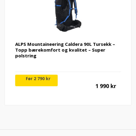
249 kr
49
ALPS Mountaineering Caldera 90L Tursekk –
Topp bærekomfort og kvalitet – Super
polstring
Nåvær
Op
2 790
kr
1 990
kr
pris
pr
er:
va
1
2