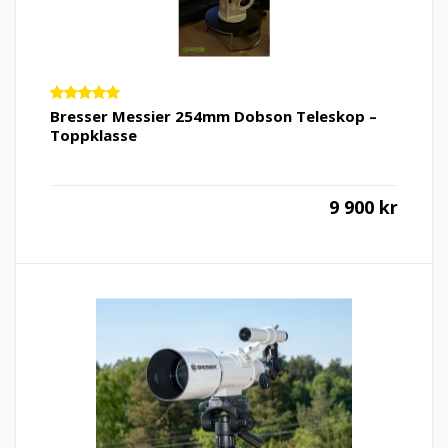
Vurdert
Bresser Messier 254mm Dobson Teleskop –
5.00
av 5
Toppklasse
9 900
kr