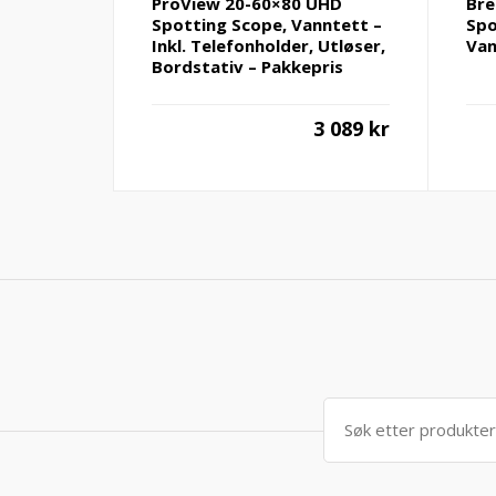
ProView 20-60×80 UHD
Bre
Spotting Scope, Vanntett –
Spo
Inkl. Telefonholder, Utløser,
Van
Bordstativ – Pakkepris
3 089
kr
Søk
etter: