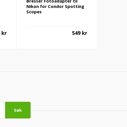
Bresser Fotoadapter til
Nikon for Condor Spotting
Scopes
0
kr
549
kr
Søk