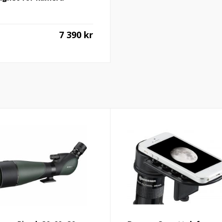
7 390
kr