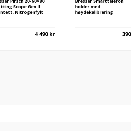
sser Pirsch 20-60×80
Bresser Smarttelefon
tting Scope Gen II –
holder med
ntett, Nitrogenfylt
høydekalibrering
4 490
kr
39