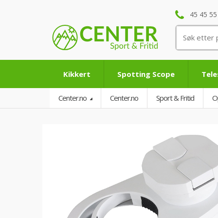
45 45 55
Søk
etter:
Kikkert
Spotting Scope
Tel
Center.no
Center.no
Sport & Fritid
O