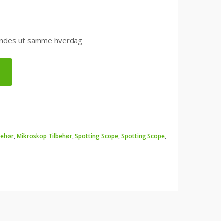
0 sendes ut samme hverdag
behør
,
Mikroskop Tilbehør
,
Spotting Scope
,
Spotting Scope
,