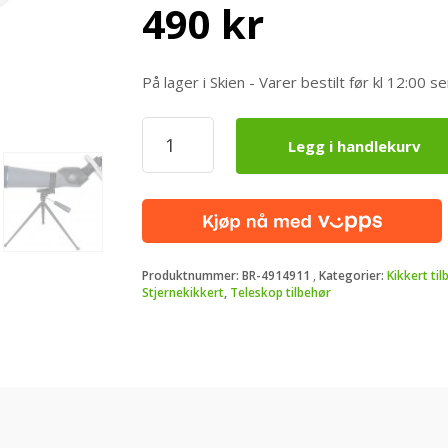
490
kr
På lager i Skien - Varer bestilt før kl 12:0
Bresser
Legg i handlekurv
Universal
Smarttelefon
Adapter
antall
Produktnummer:
BR-4914911
Kategorier:
Kikkert til
Stjernekikkert
,
Teleskop tilbehør