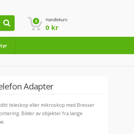
Handlekurv:
0
0
kr
tyr
elefon Adapter
ditt teleskop eller mikroskop med Bresser
ntering. Bilder av objekter fra lange
e.