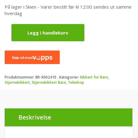
På lager i Skien - Varer bestilt før kl 12:00 sendes ut samme
hverdag
Legg i handlekurv
Vixen
Nature
Eye
Stjerneteleskop
-
For
de
Produktnummer:
BR-X002410
Kategorier:
Kikkert for Barn
,
minste
Stjernekikkert
,
Stjernekikkert Barn
,
Teleskop
antall
Beskrivelse