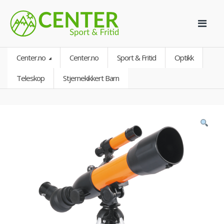
Center.no
Center.no
Sport & Fritid
Optikk
Teleskop
Stjernekikkert Barn