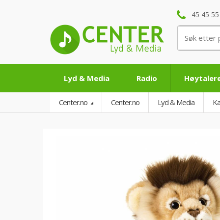
45 45 55
Søk
etter:
Lyd & Media
Radio
Høytaler
Center.no
Center.no
Lyd & Media
Ka