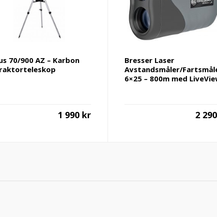
ius 70/900 AZ – Karbon
Bresser Laser
raktorteleskop
Avstandsmåler/Fartsmål
6×25 – 800m med LiveVi
1 990
kr
2 29