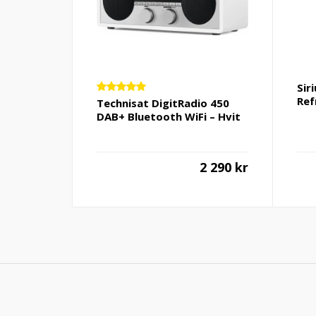
Sir
Ref
Vurdert
Technisat DigitRadio 450
5.00
av 5
DAB+ Bluetooth WiFi – Hvit
2 290
kr