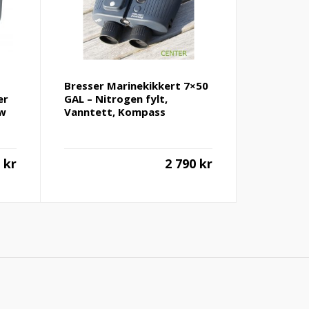
Bresser Marinekikkert 7×50
er
GAL – Nitrogen fylt,
ew
Vanntett, Kompass
0
kr
2 790
kr