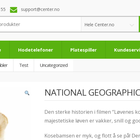
 55
support@center.no
Hele Center.no
e
Hodetelefoner
Platespiller
Kundeserv
bler
Test
Uncategorized
NATIONAL GEOGRAPHIC 
Den sterke historien i filmen “Løvenes k
majestetiske løven er vakker, snill og god
Kosebamsen er myk, og flott å se på! Den