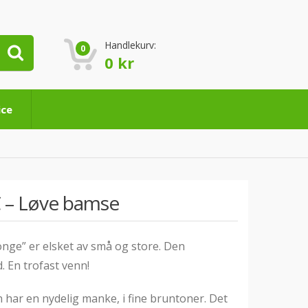
Handlekurv:
0
0
kr
ice
– Løve bamse
onge” er elsket av små og store. Den
. En trofast venn!
 har en nydelig manke, i fine bruntoner. Det