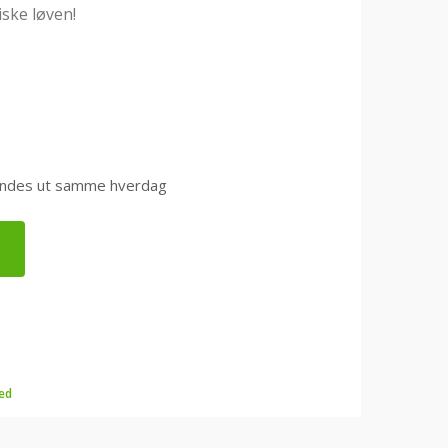
iske løven!
0 sendes ut samme hverdag
ed