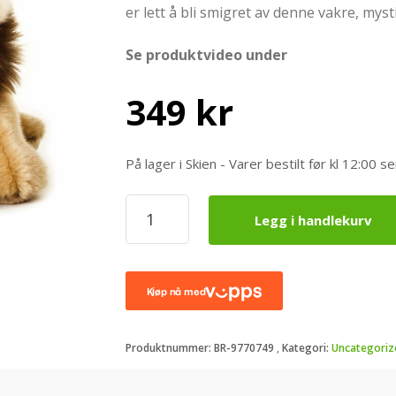
er lett å bli smigret av denne vakre, myst
Se produktvideo under
349
kr
På lager i Skien - Varer bestilt før kl 12:0
NATIONAL
Legg i handlekurv
GEOGRAPHIC
-
Løve
bamse
antall
Produktnummer:
BR-9770749
Kategori:
Uncategoriz