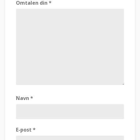
Omtalen din
*
Navn
*
E-post
*