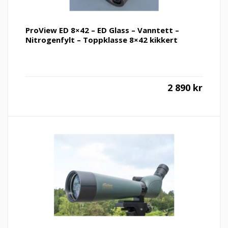
ProView ED 8×42 – ED Glass – Vanntett –
Nitrogenfylt – Toppklasse 8×42 kikkert
2 890
kr