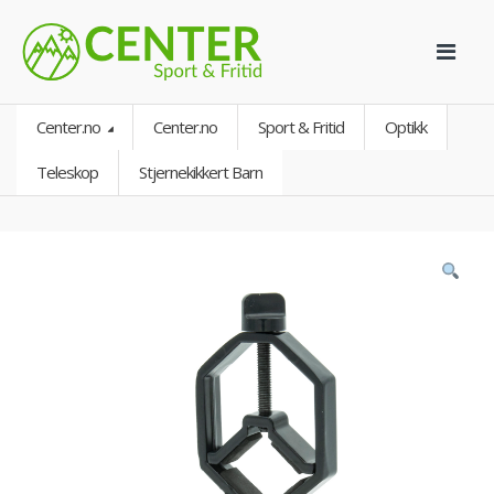
Center.no
Center.no
Sport & Fritid
Optikk
Teleskop
Stjernekikkert Barn