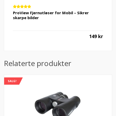
Vurdert
ProView Fjernutløser for Mobil – Sikrer
5.00
av 5
skarpe bilder
149
kr
Relaterte produkter
SALG!