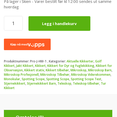
På lager i Skien - Varer bestilt før kl 12:00 sendes ut samme
hverdag
ProView
Legg i handlekurv
Smarttelefon
holder
-
ekstra
stabil
antall
Produktnummer:
Pro-J-HM-1
Kategorier:
Aktuelle Kikkerter
,
Golf
Kikkert
,
Jakt Kikkert
,
Kikkert
,
Kikkert for Dyr og Fuglekikking
,
Kikkert for
Observasjon
,
Kikkert stativ
,
Kikkert tilbehør
,
Mikroskop
,
Mikroskop Barn
,
Mikroskop Profesjonell
,
Mikroskop Tilbehør
,
Mikroskop Viderekommen
,
Monokular
,
Spotting Scope
,
Spotting Scope
,
Spotting Scope Test
,
Stjernekikkert
,
Stjernekikkert Barn
,
Teleskop
,
Teleskop tilbehør
,
Tur
Kikkert