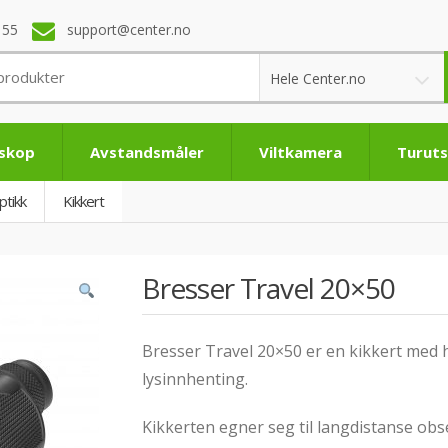
 55
support@center.no
Hele Center.no
eskop
Avstandsmåler
Viltkamera
Turuts
ptikk
Kikkert
Bresser Travel 20×50
Bresser Travel 20×50 er en kikkert med h
lysinnhenting.
Kikkerten egner seg til langdistanse obs