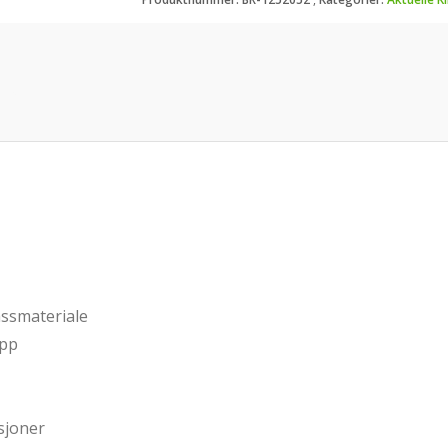
assmateriale
opp
sjoner