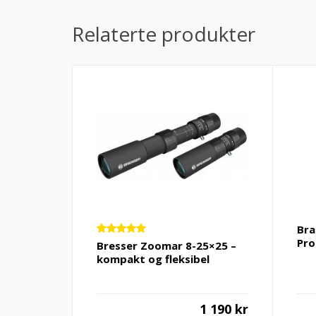
Relaterte produkter
Bra
Pro
Vurdert
Bresser Zoomar 8-25×25 –
5.00
av 5
kompakt og fleksibel
1 190
kr