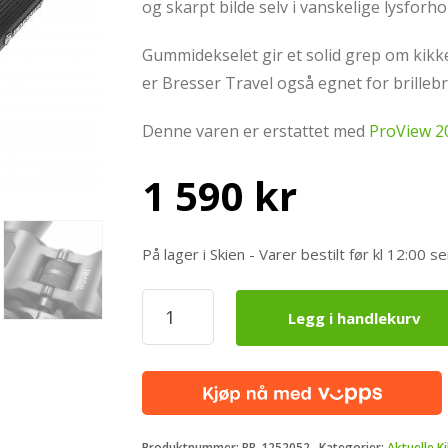
og skarpt bilde selv i vanskelige lysforho
Gummidekselet gir et solid grep om kikk
er Bresser Travel også egnet for brilleb
Denne varen er erstattet med
ProView 2
1 590
kr
På lager i Skien - Varer bestilt før kl 12:0
Bresser
Legg i handlekurv
Travel
20x50
antall
Produktnummer:
BR-1252052
Kategorier:
Aktuelle K