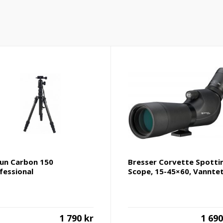
un Carbon 150
Bresser Corvette Spotti
fessional
Scope, 15-45×60, Vannte
1 790
kr
1 69