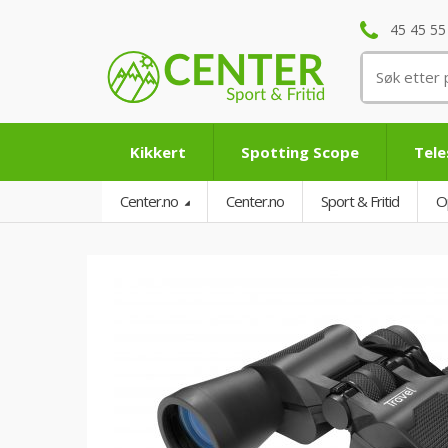
45 45 55
Søk
etter:
Kikkert
Spotting Scope
Tel
Center.no
Center.no
Sport & Fritid
O