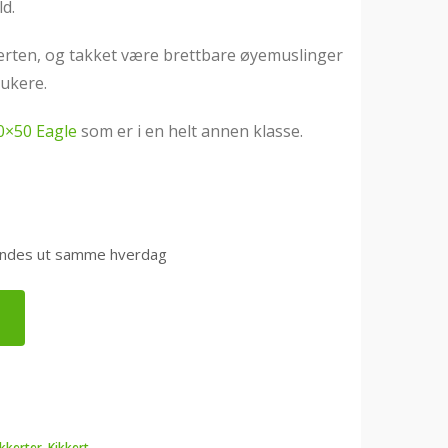
ld.
erten, og takket være brettbare øyemuslinger
rukere.
0×50 Eagle
som er i en helt annen klasse.
0 sendes ut samme hverdag
ikkerter
,
Kikkert