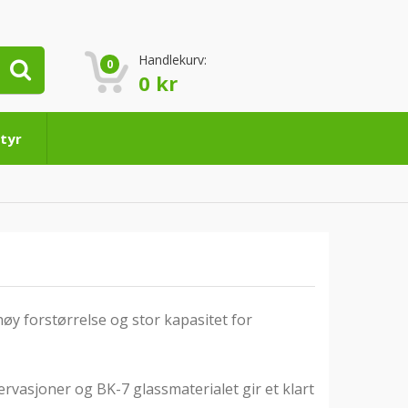
Handlekurv:
0
0
kr
tyr
øy forstørrelse og stor kapasitet for
ervasjoner og BK-7 glassmaterialet gir et klart