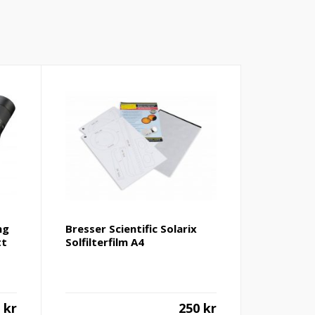
ng
Bresser Scientific Solarix
tt
Solfilterfilm A4
0
kr
250
kr