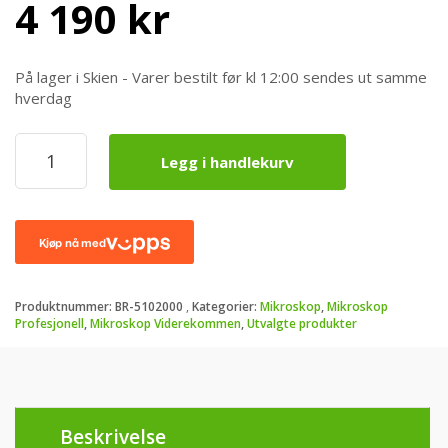
4 190
kr
På lager i Skien - Varer bestilt før kl 12:00 sendes ut samme
hverdag
BRESSER
Legg i handlekurv
Erudit
DLX
40-
1000x
Profesjonelt
Mikroskop
antall
Produktnummer:
BR-5102000
Kategorier:
Mikroskop
,
Mikroskop
Profesjonell
,
Mikroskop Viderekommen
,
Utvalgte produkter
Beskrivelse