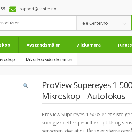
 55
support@center.no
Hele Center.no
eskop
Avstandsmåler
Viltkamera
Turuts
ikroskop
Mikroskop Viderekommen
ProView Supereyes 1-500
Mikroskop – Autofokus
ProView Supereyes 1-500x er et siste ge
som gjør dette spesielt er optikk og sens
sensoren gjør at du får se et større omr