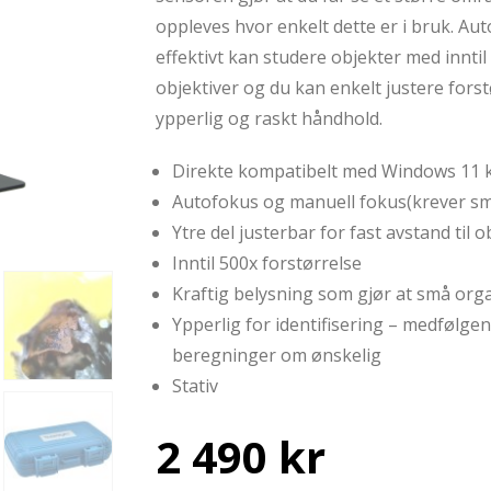
oppleves hvor enkelt dette er i bruk. Au
effektivt kan studere objekter med inntil
objektiver og du kan enkelt justere forst
ypperlig og raskt håndhold.
Direkte kompatibelt med Windows 11 
Autofokus og manuell fokus(krever sm
Ytre del justerbar for fast avstand til o
Inntil 500x forstørrelse
Kraftig belysning som gjør at små org
Ypperlig for identifisering – medfølge
beregninger om ønskelig
Stativ
2 490
kr