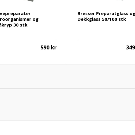
vepreparater
Bresser Preparatglass o
roorganismer og
Dekkglass 50/100 stk
kryp 30 stk
590
kr
34