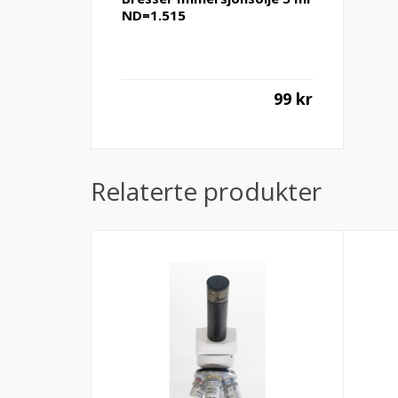
ND=1.515
99
kr
Relaterte produkter