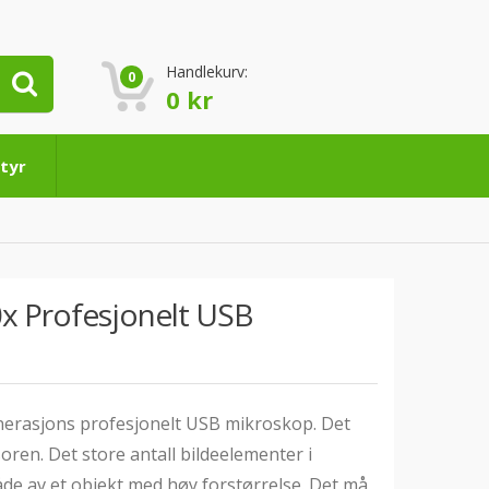
Handlekurv:
0
0
kr
tyr
x Profesjonelt USB
nerasjons profesjonelt USB mikroskop. Det
oren. Det store antall bildeelementer i
åde av et objekt med høy forstørrelse. Det må