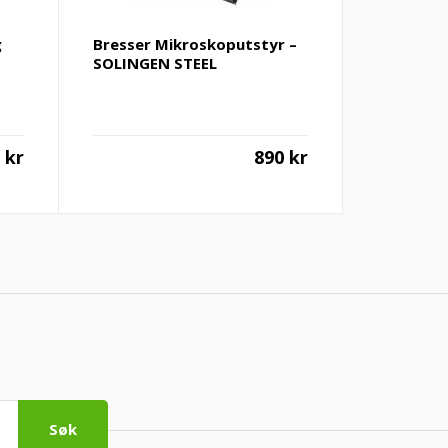
g
Bresser Mikroskoputstyr –
SOLINGEN STEEL
9
kr
890
kr
Søk