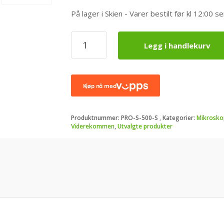
På lager i Skien - Varer bestilt før kl 12:0
ProView
Legg i handlekurv
Supereyes
1-
500x
Profesjonelt
USB
Mikroskop
-
Produktnummer:
PRO-S-500-S
Kategorier:
Mikrosko
Autofokus
Viderekommen
,
Utvalgte produkter
antall