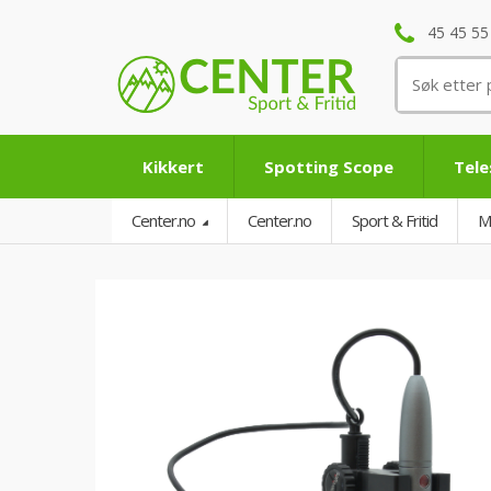
45 45 55
Søk
etter:
Kikkert
Spotting Scope
Tel
Center.no
Center.no
Sport & Fritid
M