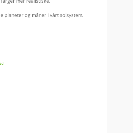
farger mer realistiske.
se planeter og måner i vårt solsystem.
ed