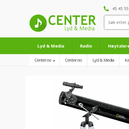
45 45 55
Søk
etter:
Lyd & Media
Radio
Høytaler
Center.no
Center.no
Lyd & Media
Ka