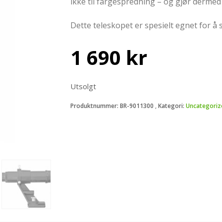
ikke til fargespredning – og gjør dermed 
Dette teleskopet er spesielt egnet for å 
1 690
kr
Utsolgt
Produktnummer:
BR-9011300
Kategori:
Uncategoriz