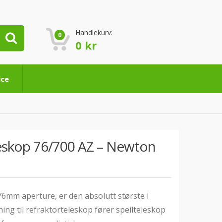
Handlekurv:
0
0
kr
ice
eskop 76/700 AZ – Newton
6mm aperture, er den absolutt største i
ning til refraktorteleskop fører speilteleskop