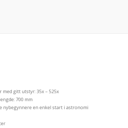
 med gitt utstyr: 35x – 525x
llengde: 700 mm
te nybegynnere en enkel start i astronomi
ter