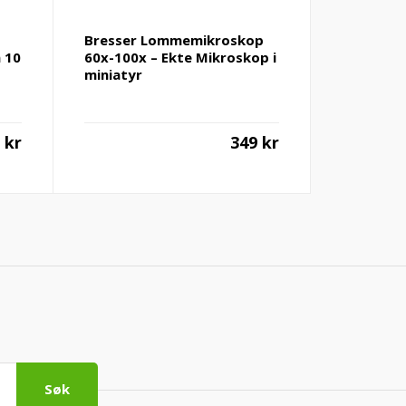
Bresser Lommemikroskop
n 10
60x-100x – Ekte Mikroskop i
miniatyr
9
kr
349
kr
Søk