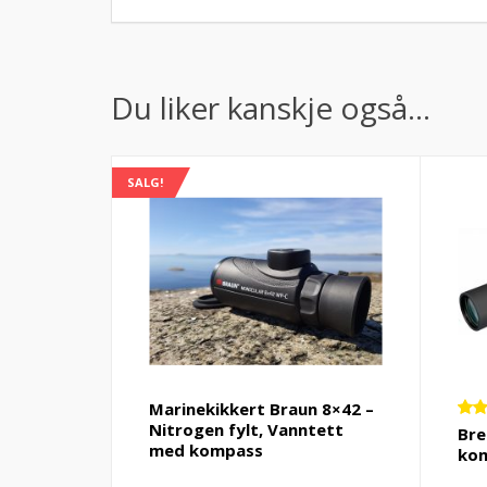
Du liker kanskje også…
SALG!
Marinekikkert Braun 8×42 –
Nitrogen fylt, Vanntett
Vur
Bre
5.0
med kompass
kom