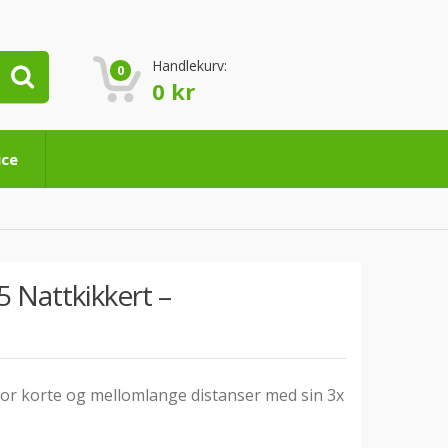
Handlekurv:
0
0
kr
ice
 Nattkikkert –
for korte og mellomlange distanser med sin 3x