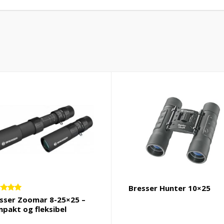
Bresser Hunter 10×25
dert
sser Zoomar 8-25×25 –
0
av 5
pakt og fleksibel