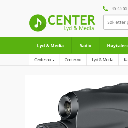
45 45 55
Søk
etter:
Lyd & Media
Radio
Høytaler
Center.no
Center.no
Lyd & Media
Ka