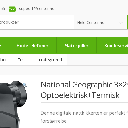
 55
support@center.no
Hele Center.no
e
Hodetelefoner
Platespiller
Kundeserv
bler
Test
Uncategorized
National Geographic 3×25
Optoelektrisk+Termisk
Denne digitale nattkikkerten er perfekt 
forstørrelse.