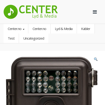
Center.no
Center.no
Lyd & Media
Kabler
Test
Uncategorized