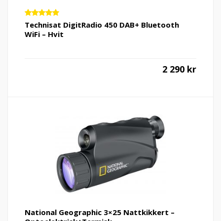
Vurdert
Technisat DigitRadio 450 DAB+ Bluetooth
5.00
av 5
WiFi – Hvit
2 290
kr
National Geographic 3×25 Nattkikkert –