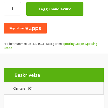
Bresser
Legg i handlekurv
Pirsch
20-
60x80
Spotting
Scope
Gen
II
Produktnummer:
BR-4321503
Kategorier:
Spotting Scope
,
Spotting
-
Scope
Vanntett,
Nitrogenfylt
antall
Beskrivelse
Omtaler (0)