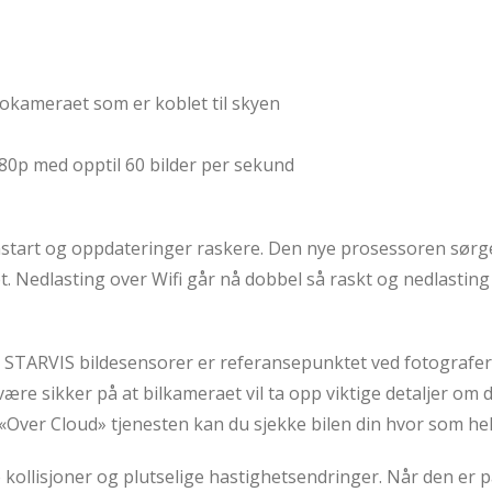
okameraet som er koblet til skyen
80p med opptil 60 bilder per sekund
start og oppdateringer raskere. Den nye prosessoren sørger
et. Nedlasting over Wifi går nå dobbel så raskt og nedlastin
9°. STARVIS bildesensorer er referansepunktet ved fotografer
e sikker på at bilkameraet vil ta opp viktige detaljer om du
«Over Cloud» tjenesten kan du sjekke bilen din hvor som hel
 kollisjoner og plutselige hastighetsendringer. Når den er