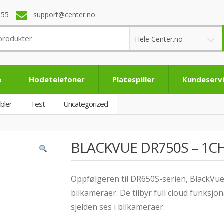
 55
support@center.no
Hele Center.no
e
Hodetelefoner
Platespiller
Kundeserv
bler
Test
Uncategorized
BLACKVUE DR750S – 1CH
Oppfølgeren til DR650S-serien, BlackVue 
bilkameraer. De tilbyr full cloud funksj
sjelden ses i bilkameraer.