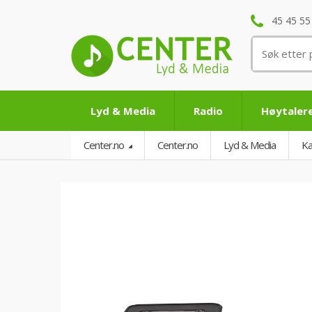
45 45 55
Søk
etter:
Lyd & Media
Radio
Høytaler
Center.no
Center.no
Lyd & Media
Ka