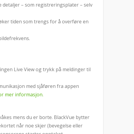
detaljer – som registreringsplater – selv
å øker tiden som trengs for å overføre en
bildefrekvens.
ingen Live View og trykk på meldinger til
ommunikasjon med sjåføren fra appen
for mer informasjon.
rvåkes mens du er borte. BlackVue bytter
kortet når noe skjer (bevegelse eller