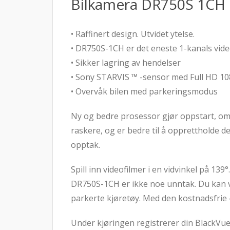
Bilkamera DR750S 1CH
• Raffinert design. Utvidet ytelse.
• DR750S-1CH er det eneste 1-kanals vide
• Sikker lagring av hendelser
• Sony STARVIS ™ -sensor med Full HD 10
• Overvåk bilen med parkeringsmodus
Ny og bedre prosessor gjør oppstart, om
raskere, og er bedre til å opprettholde d
opptak.
Spill inn videofilmer i en vidvinkel på 13
DR750S-1CH er ikke noe unntak. Du kan vær
parkerte kjøretøy. Med den kostnadsfrie 
Under kjøringen registrerer din BlackVue