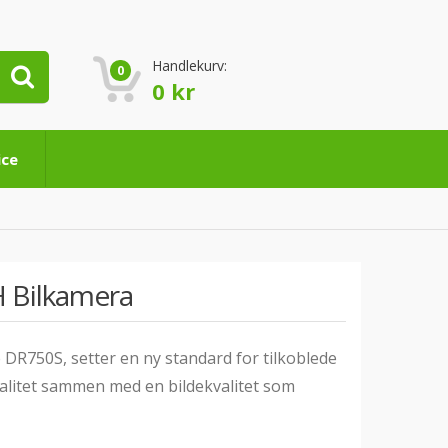
Handlekurv:
0
0
kr
ice
 Bilkamera
DR750S, setter en ny standard for tilkoblede
onalitet sammen med en bildekvalitet som