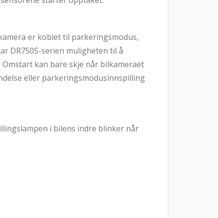
 sensorene starter opptaket.
lkamera er koblet til parkeringsmodus,
 har DR750S-serien muligheten til å
. Omstart kan bare skje når bilkameraet
endelse eller parkeringsmodusinnspilling
lingslampen i bilens indre blinker når