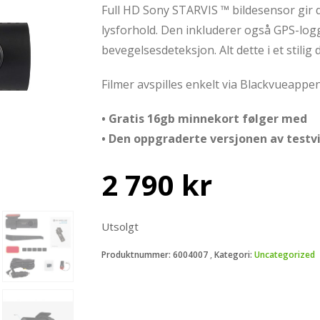
Full HD Sony STARVIS ™ bildesensor gir d
lysforhold. Den inkluderer også GPS-logg,
bevegelsesdeteksjon. Alt dette i et stilig 
Filmer avspilles enkelt via Blackvueappen
• Gratis 16gb minnekort følger med
• Den oppgraderte versjonen av testv
2 790
kr
Utsolgt
Produktnummer:
6004007
Kategori:
Uncategorized