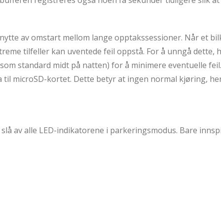
ufferen registreres også noen få sekunder tidligere slik at
 nytte av omstart mellom lange opptakssessioner. Når et bi
streme tilfeller kan uventede feil oppstå. For å unngå dette,
som standard midt på natten) for å minimere eventuelle feil
 til microSD-kortet. Dette betyr at ingen normal kjøring, h
lå av alle LED-indikatorene i parkeringsmodus. Bare innspil