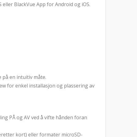
S eller BlackVue App for Android og iOS.
på en intuitiv måte.
iew for enkel installasjon og plassering av
ling PÅ og AV ved å vifte hånden foran
deretter kort) eller formater microSD-