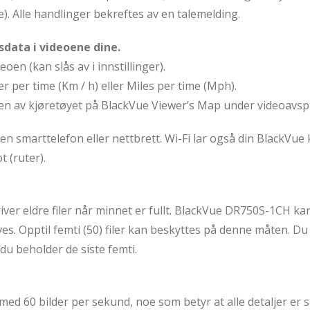
e). Alle handlinger bekreftes av en talemelding.
sdata i videoene dine.
oen (kan slås av i innstillinger).
r per time (Km / h) eller Miles per time (Mph).
gen av kjøretøyet på BlackVue Viewer’s Map under videoavspi
en smarttelefon eller nettbrett. Wi-Fi lar også din BlackVue 
 (ruter).
iver eldre filer når minnet er fullt. BlackVue DR750S-1CH kan
es. Opptil femti (50) filer kan beskyttes på denne måten. Du 
t du beholder de siste femti.
 med 60 bilder per sekund, noe som betyr at alle detaljer er 