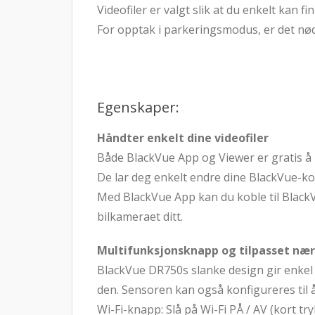
Videofiler er valgt slik at du enkelt kan
For opptak i parkeringsmodus, er det n
Egenskaper:
Håndter enkelt dine videofiler
Både BlackVue App og Viewer er gratis å 
De lar deg enkelt endre dine BlackVue-ko
Med BlackVue App kan du koble til BlackVue
bilkameraet ditt.
Multifunksjonsknapp og tilpasset næ
BlackVue DR750s slanke design gir enkel t
den. Sensoren kan også konfigureres til å
Wi-Fi-knapp: Slå på Wi-Fi PÅ / AV (kort tr