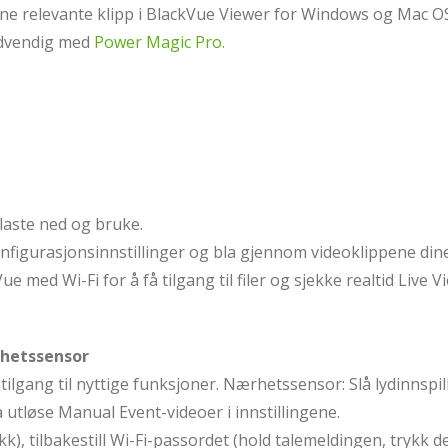
 finne relevante klipp i BlackVue Viewer for Windows og Mac O
ødvendig med
Power Magic Pro.
laste ned og bruke.
nfigurasjonsinnstillinger og bla gjennom videoklippene dine 
 med Wi-Fi for å få tilgang til filer og sjekke realtid Live V
rhetssensor
ilgang til nyttige funksjoner. Nærhetssensor: Slå lydinnspil
 utløse Manual Event-videoer i innstillingene.
ykk), tilbakestill Wi-Fi-passordet (hold talemeldingen, trykk 