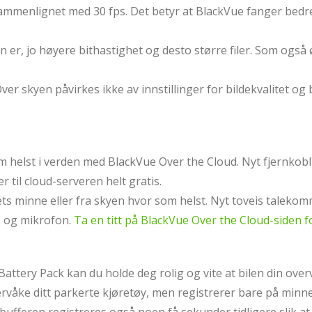
ammenlignet med 30 fps. Det betyr at BlackVue fanger bedre 
en er, jo høyere bithastighet og desto større filer. Som ogs
er skyen påvirkes ikke av innstillinger for bildekvalitet og 
m helst i verden med BlackVue Over the Cloud. Nyt fjernkobl
r til cloud-serveren helt gratis.
raets minne eller fra skyen hvor som helst. Nyt toveis talek
e og mikrofon.
Ta en titt på BlackVue Over the Cloud-siden 
ttery Pack kan du holde deg rolig og vite at bilen din ove
rvåke ditt parkerte kjøretøy, men registrerer bare på minne