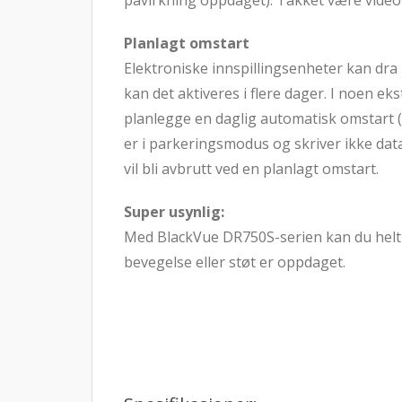
påvirkning oppdaget). Takket være videob
Planlagt omstart
Elektroniske innspillingsenheter kan dra
kan det aktiveres i flere dager. I noen ek
planlegge en daglig automatisk omstart (
er i parkeringsmodus og skriver ikke data
vil bli avbrutt ved en planlagt omstart.
Super usynlig:
Med BlackVue DR750S-serien kan du helt s
bevegelse eller støt er oppdaget.