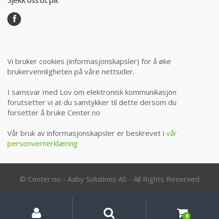
Sjekk oss ut på:
Vi bruker cookies (informasjonskapsler) for å øke
brukervennligheten på våre nettsider.
I samsvar med Lov om elektronisk kommunikasjon
forutsetter vi at du samtykker til dette dersom du
forsetter å bruke Center.no
Vår bruk av informasjonskapsler er beskrevet i
vår
personvernerklæring
© Center.no - Aaby Solutions AS - All Rights Reserved
Min
Søk
Søk
etter:
konto
0