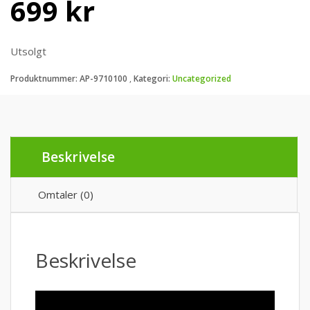
Opprinnelig
Nåværende
699
kr
pris
pris
Utsolgt
var:
er:
Produktnummer:
AP-9710100
Kategori:
Uncategorized
899 kr.
699 kr.
Beskrivelse
Omtaler (0)
Beskrivelse