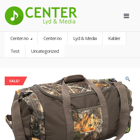
Center.no
Center.no
Lyd & Media
Kabler
Test
Uncategorized
SALG!