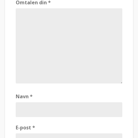
Omtalen din
*
Navn
*
E-post
*