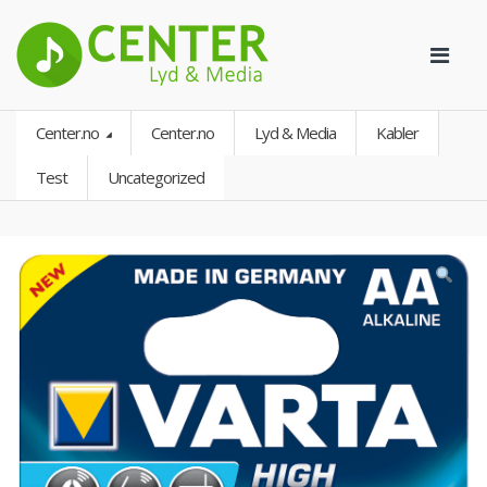
Center.no
Center.no
Lyd & Media
Kabler
Test
Uncategorized