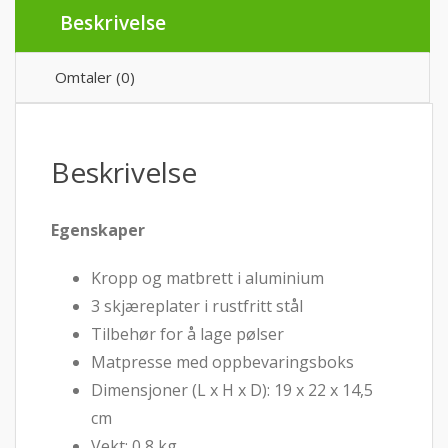
Beskrivelse
Omtaler (0)
Beskrivelse
Egenskaper
Kropp og matbrett i aluminium
3 skjæreplater i rustfritt stål
Tilbehør for å lage pølser
Matpresse med oppbevaringsboks
Dimensjoner (L x H x D): 19 x 22 x 14,5
cm
Vekt: 0,8 kg