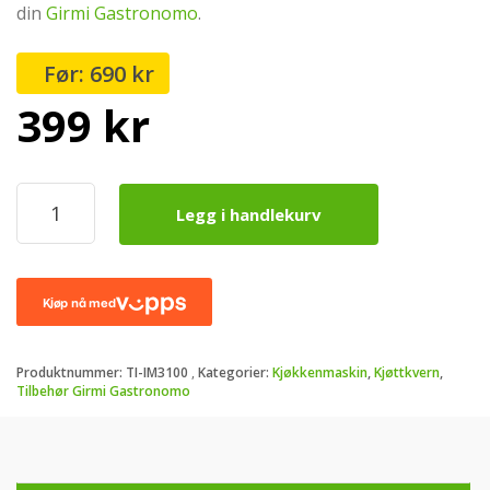
din
Girmi Gastronomo
.
690
kr
Opprinnelig
Nåværende
399
kr
pris
pris
Kjøttkverner
Legg i handlekurv
for
var:
er:
Girmi
Gastronomo
og
690 kr.
399 kr.
Pastaio
Deluxe
antall
Produktnummer:
TI-IM3100
Kategorier:
Kjøkkenmaskin
,
Kjøttkvern
,
Tilbehør Girmi Gastronomo