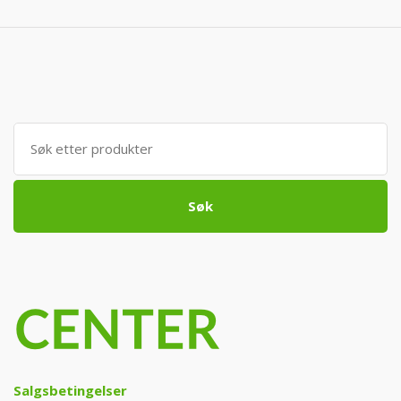
2
2
190 kr.
49
Søk
etter:
Søk
Salgsbetingelser