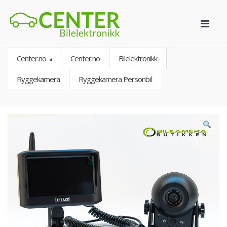
Center.no
Center.no
Bilelektronikk
Ryggekamera
Ryggekamera Personbil