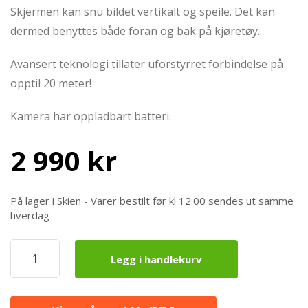
Skjermen kan snu bildet vertikalt og speile. Det kan
dermed benyttes både foran og bak på kjøretøy.
Avansert teknologi tillater uforstyrret forbindelse på
opptil 20 meter!
Kamera har oppladbart batteri.
2 990
kr
På lager i Skien - Varer bestilt før kl 12:00 sendes ut samme
hverdag
ProView
Legg i handlekurv
Trådløst
Ryggekamerasystem
3S
m/1