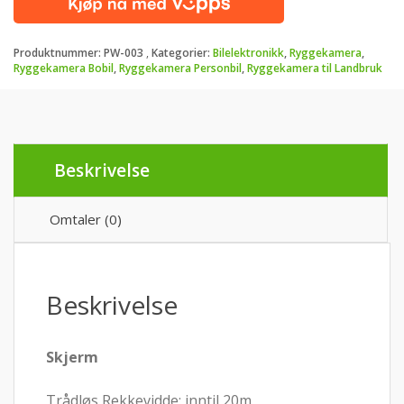
Oppladbart
Magnetkamera
-
Produktnummer:
PW-003
Kategorier:
Bilelektronikk
,
Ryggekamera
,
Raskest
Ryggekamera Bobil
,
Ryggekamera Personbil
,
Ryggekamera til Landbruk
i
bruk
antall
Beskrivelse
Omtaler (0)
Beskrivelse
Skjerm
Trådløs Rekkevidde: inntil 20m