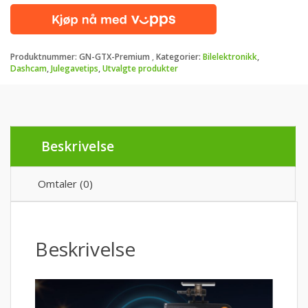
Dashcam
–
Full
oversikt
Produktnummer:
GN-GTX-Premium
Kategorier:
Bilelektronikk
,
–
Dashcam
,
Julegavetips
,
Utvalgte produkter
Hele
3
kamera
antall
Beskrivelse
Omtaler (0)
Beskrivelse