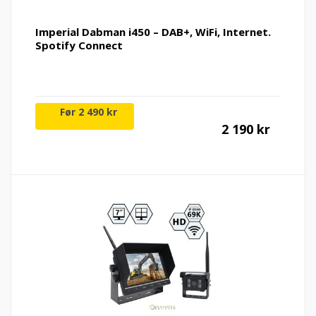
Imperial Dabman i450 – DAB+, WiFi, Internet.
Spotify Connect
Nåvær
Op
2 490
kr
2 190
kr
pris
pr
er:
va
2
2
190 kr.
49