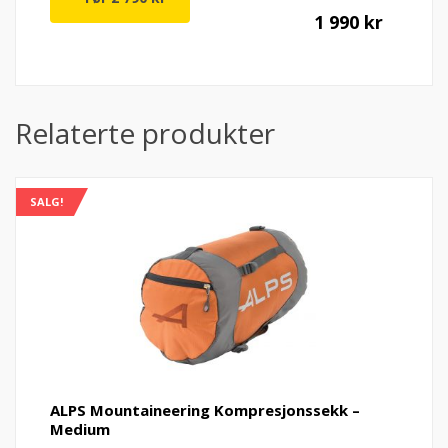
Nåvær
Op
1 990
kr
pris
pr
er:
va
Relaterte produkter
1
2
SALG!
990 kr.
79
ALPS Mountaineering Kompresjonssekk –
Medium