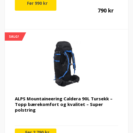
Nåvæ
Op
990
kr
790
kr
pris
pr
er:
va
SALG!
790 kr
99
ALPS Mountaineering Caldera 90L Tursekk –
Topp bærekomfort og kvalitet – Super
polstring
2 790
kr