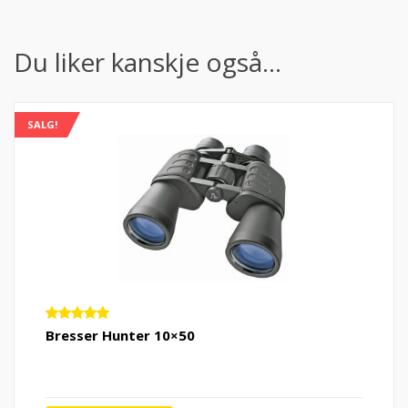
Du liker kanskje også…
SALG!
Vurdert
Bresser Hunter 10×50
5.00
av 5