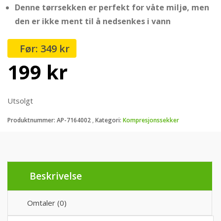
Denne tørrsekken er perfekt for våte miljø, men
den er ikke ment til å nedsenkes i vann
349
kr
Opprinnelig
Nåværende
199
kr
pris
pris
Utsolgt
var:
er:
Produktnummer:
AP-7164002
Kategori:
Kompresjonssekker
349 kr.
199 kr.
Beskrivelse
Omtaler (0)