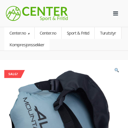
Center.no
Center.no
Sport & Fritid
Turutstyr
Kompresjonssekker
SALG!