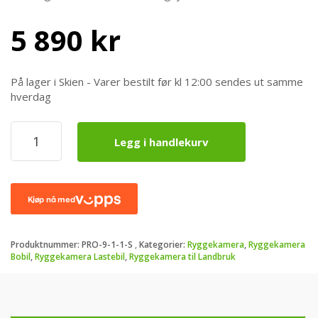
5 890
kr
På lager i Skien - Varer bestilt før kl 12:00 sendes ut samme
hverdag
ProView
Legg i handlekurv
Ryggekamerasystem
9
Skjerm
med
1
lukkerkamera
og
Produktnummer:
PRO-9-1-1-S
Kategorier:
Ryggekamera
,
Ryggekamera
1
Bobil
,
Ryggekamera Lastebil
,
Ryggekamera til Landbruk
Sidekamera
antall