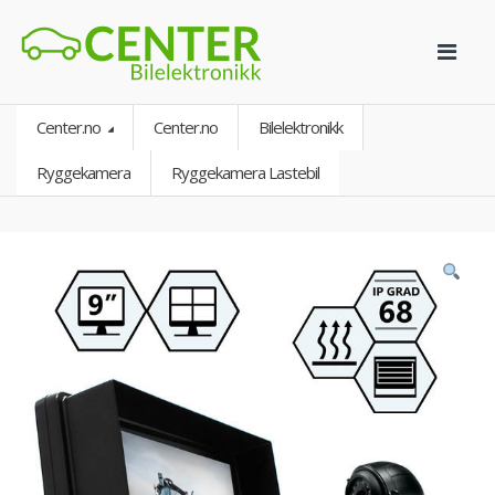
Center.no
Center.no
Bilelektronikk
Ryggekamera
Ryggekamera Lastebil