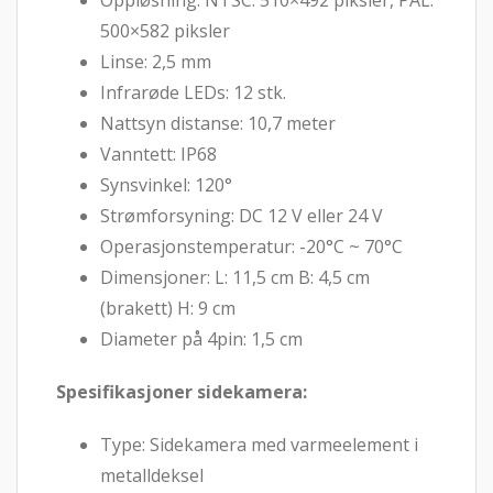
Oppløsning: NTSC: 510×492 piksler, PAL:
500×582 piksler
Linse: 2,5 mm
Infrarøde LEDs: 12 stk.
Nattsyn distanse: 10,7 meter
Vanntett: IP68
Synsvinkel: 120°
Strømforsyning: DC 12 V eller 24 V
Operasjonstemperatur: -20°C ~ 70°C
Dimensjoner: L: 11,5 cm B: 4,5 cm
(brakett) H: 9 cm
Diameter på 4pin: 1,5 cm
Spesifikasjoner sidekamera:
Type: Sidekamera med varmeelement i
metalldeksel