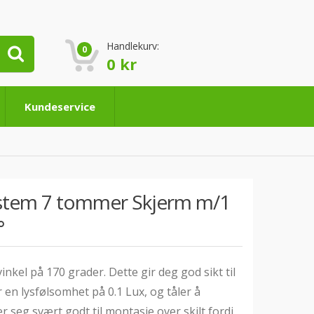
Handlekurv:
0
0
kr
Kundeservice
stem 7 tommer Skjerm m/1
°
kel på 170 grader. Dette gir deg god sikt til
 en lysfølsomhet på 0.1 Lux, og tåler å
seg svært godt til montasje over skilt fordi