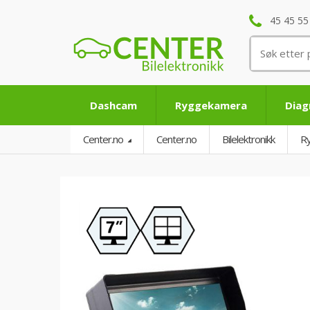
45 45 55
Søk
etter:
Dashcam
Ryggekamera
Diag
Center.no
Center.no
Bilelektronikk
R