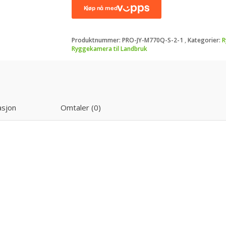
m/1
Mini
kamera
Produktnummer:
PRO-JY-M770Q-S-2-1
Kategorier:
R
med
Ryggekamera til Landbruk
lys
170°
antall
asjon
Omtaler (0)