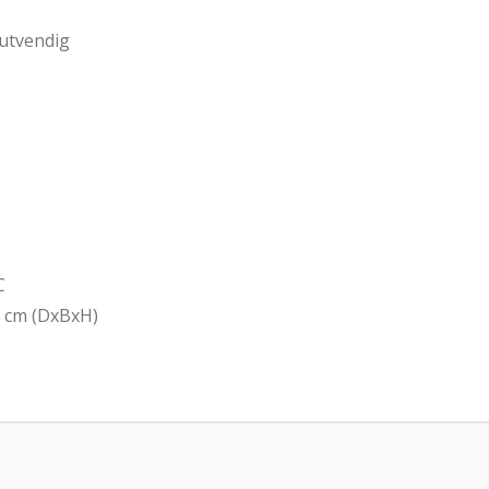
 utvendig
C
1 cm (DxBxH)