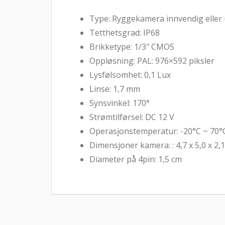
Type: Ryggekamera innvendig eller
Tetthetsgrad: IP68
Brikketype: 1/3″ CMOS
Oppløsning: PAL: 976×592 piksler
Lysfølsomhet: 0,1 Lux
Linse: 1,7 mm
Synsvinkel: 170°
Strømtilførsel: DC 12 V
Operasjonstemperatur: -20°C ~ 70°
Dimensjoner kamera: : 4,7 x 5,0 x 2,
Diameter på 4pin: 1,5 cm