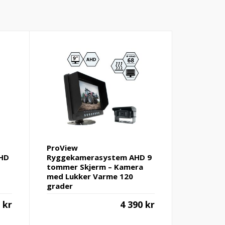
ProView
HD
Ryggekamerasystem AHD 9
tommer Skjerm – Kamera
med Lukker Varme 120
grader
0
kr
4 390
kr