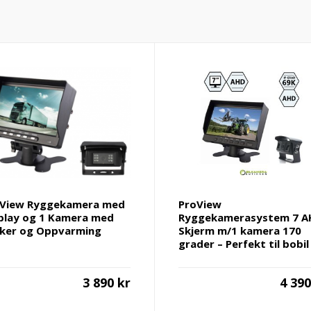
oView Ryggekamera med
ProView
play og 1 Kamera med
Ryggekamerasystem 7 A
ker og Oppvarming
Skjerm m/1 kamera 170
grader – Perfekt til bobil
3 890
kr
4 39