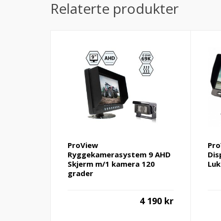
Relaterte produkter
ProView
Pr
Ryggekamerasystem 9 AHD
Dis
Skjerm m/1 kamera 120
Luk
grader
4 190
kr