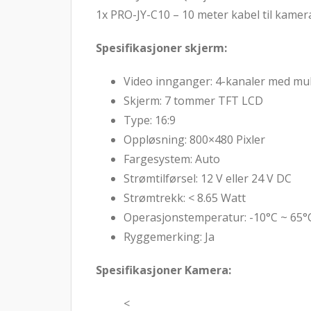
1x PRO-JY-C10 – 10 meter kabel til kamer
Spesifikasjoner skjerm:
Video innganger: 4-kanaler med muli
Skjerm: 7 tommer TFT LCD
Type: 16:9
Oppløsning: 800×480 Pixler
Fargesystem: Auto
Strømtilførsel: 12 V eller 24 V DC
Strømtrekk: < 8.65 Watt
Operasjonstemperatur: -10°C ~ 65°
Ryggemerking: Ja
Spesifikasjoner Kamera:
<