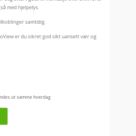
så med hjelpelys.
lkoblinger samtidig.
roView er du sikret god sikt uansett vær og
0 sendes ut samme hverdag