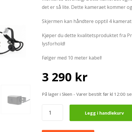
det er så lite. Dette kameraet kommer og
Skjermen kan håndtere opptil 4 kamerati
Kjøper du dette kvalitetsproduktet fra P
lysforhold!
Følger med 10 meter kabel!
3 290
kr
På lager i Skien - Varer bestilt før kl 12:0
ProView
Legg i handlekurv
Ryggekamerasystem
7
tommer
Skjerm