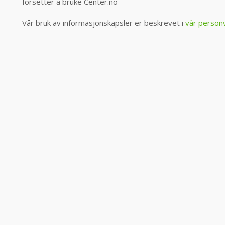
forsetter å bruke Center.no
Vår bruk av informasjonskapsler er beskrevet i
vår person