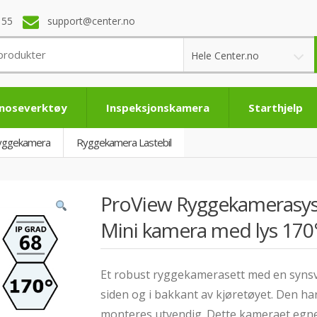
 55
support@center.no
Hele Center.no
noseverktøy
Inspeksjonskamera
Starthjelp
yggekamera
Ryggekamera Lastebil
ProView Ryggekamerasy
Mini kamera med lys 170
Et robust ryggekamerasett med en synsvin
siden og i bakkant av kjøretøyet. Den har
monteres utvendig. Dette kameraet egner 