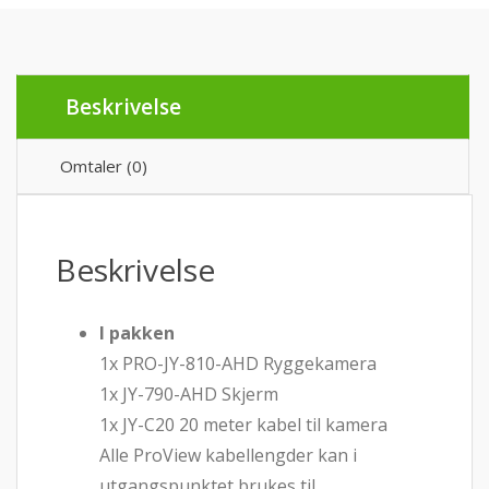
-
Perfekt
til
bobil
antall
Beskrivelse
Omtaler (0)
Beskrivelse
I pakken
1x PRO-JY-810-AHD Ryggekamera
1x JY-790-AHD Skjerm
1x JY-C20 20 meter kabel til kamera
Alle ProView kabellengder kan i
utgangspunktet brukes til