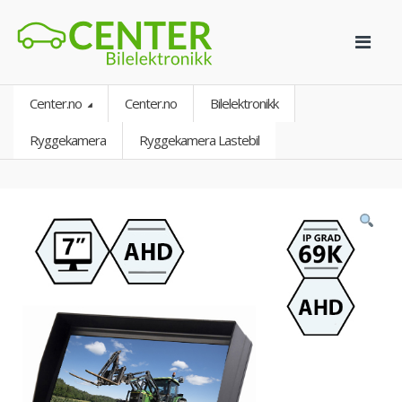
Center.no
Center.no
Bilelektronikk
Ryggekamera
Ryggekamera Lastebil