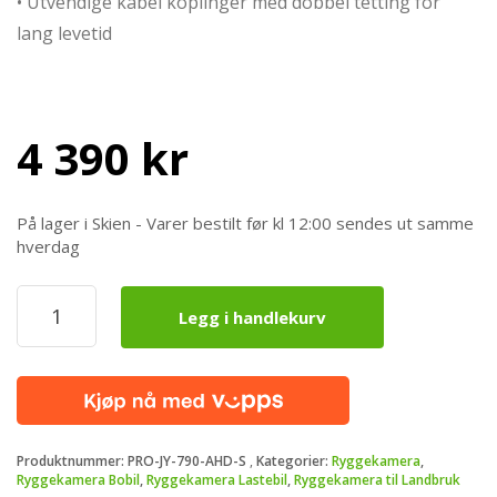
• Utvendige kabel koplinger med dobbel tetting for
lang levetid
4 390
kr
På lager i Skien - Varer bestilt før kl 12:00 sendes ut samme
hverdag
ProView
Legg i handlekurv
Ryggekamerasystem
7
AHD
Skjerm
m/1
kamera
170
Produktnummer:
PRO-JY-790-AHD-S
Kategorier:
Ryggekamera
,
grader
Ryggekamera Bobil
,
Ryggekamera Lastebil
,
Ryggekamera til Landbruk