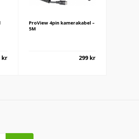
d
ProView 4pin kamerakabel –
5M
0
kr
299
kr