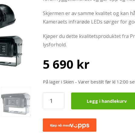
Skjermen er av samme kvalitet og kan hå
Kameraets infrarøde LEDs sørger for god 
Kjøper du dette kvalitetsproduktet fra P
lysforhold.
5 690
kr
På lager i Skien - Varer bestilt før kl 12:0
ProView
Legg i handlekurv
Ryggekamerasystem
7
Skjerm
m/2
kamera
Lukker