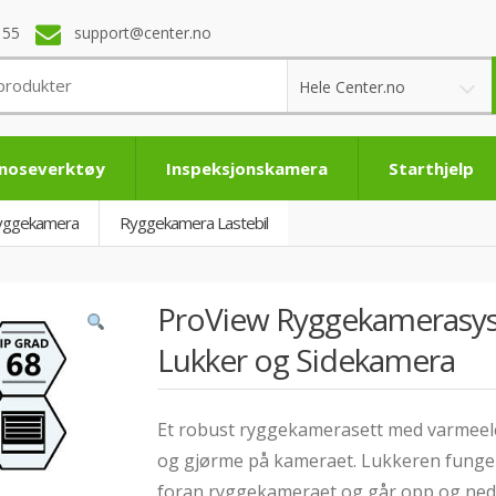
 55
support@center.no
Hele Center.no
noseverktøy
Inspeksjonskamera
Starthjelp
yggekamera
Ryggekamera Lastebil
ProView Ryggekamerasys
Lukker og Sidekamera
Et robust ryggekamerasett med varmeele
og gjørme på kameraet. Lukkeren funge
foran ryggekameraet og går opp og ned a