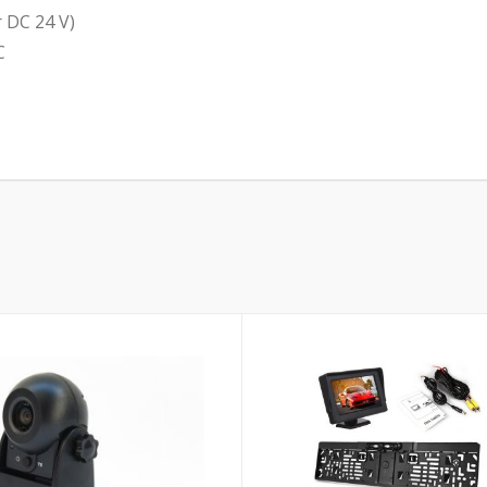
r DC 24 V)
C