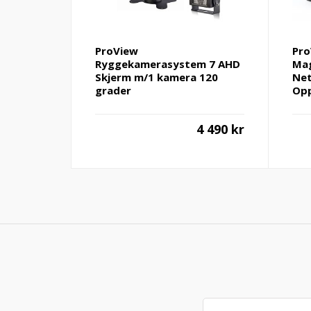
ProView
Pro
Ryggekamerasystem 7 AHD
Mag
Skjerm m/1 kamera 120
Net
grader
Opp
4 490
kr
Søk