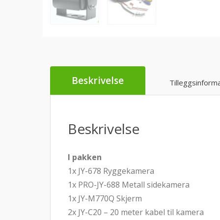
Beskrivelse
Tilleggsinform
Beskrivelse
I pakken
1x JY-678 Ryggekamera
1x PRO-JY-688 Metall sidekamera
1x JY-M770Q Skjerm
2x JY-C20 – 20 meter kabel til kamera