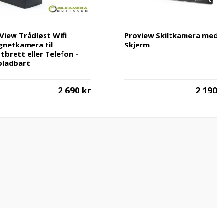
View Trådløst Wifi
Proview Skiltkamera me
netkamera til
Skjerm
tbrett eller Telefon –
ladbart
2 690
kr
2 19