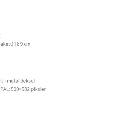
C
akett) H: 9 cm
 i metalldeksel
 PAL: 500×582 piksler