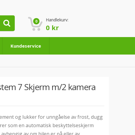
Handlekurv:
0
0
kr
Kundeservice
tem 7 Skjerm m/2 kamera
ment og lukker for unngåelse av frost, dugg
rer som en automatisk beskyttelseskjerm
vhengig av om bilen er på eller av.