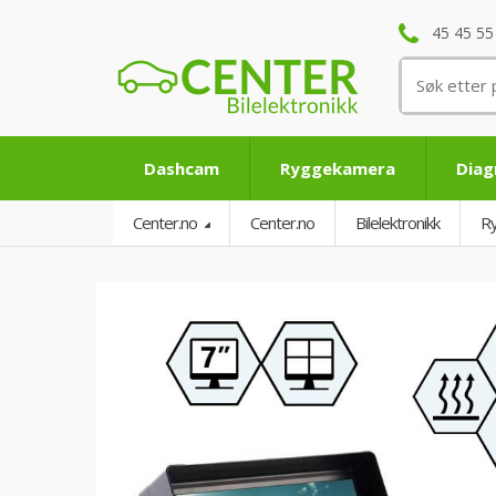
45 45 55
Søk
etter:
Dashcam
Ryggekamera
Diag
Center.no
Center.no
Bilelektronikk
R