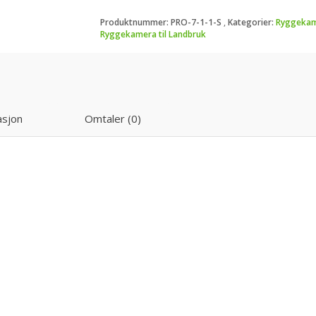
og
Produktnummer:
PRO-7-1-1-S
Kategorier:
Ryggeka
Sidekamera
Ryggekamera til Landbruk
antall
asjon
Omtaler (0)