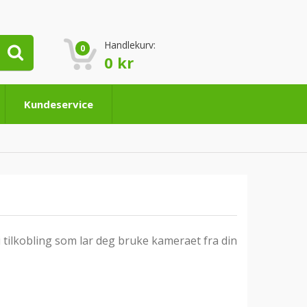
Handlekurv:
0
0
kr
Kundeservice
tilkobling som lar deg bruke kameraet fra din