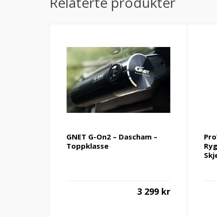
Relaterte produkter
GNET G-On2 – Dascham –
Pro
Toppklasse
Ry
Skj
3 299
kr