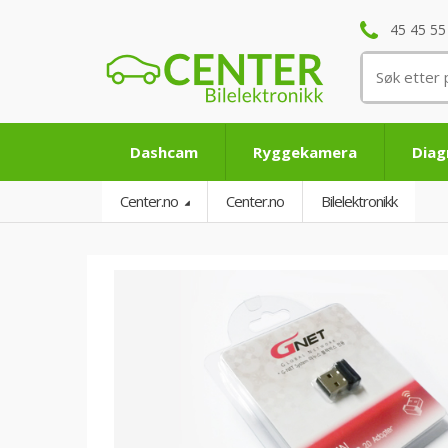
45 45 55
Søk
etter:
Dashcam
Ryggekamera
Diag
Center.no
Center.no
Bilelektronikk