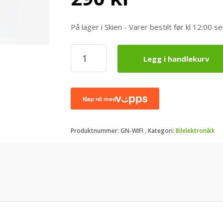
På lager i Skien - Varer bestilt før kl 12:0
Gnet
Legg i handlekurv
WiFi
Dongle
antall
Produktnummer:
GN-WIFI
Kategori:
Bilelektronikk