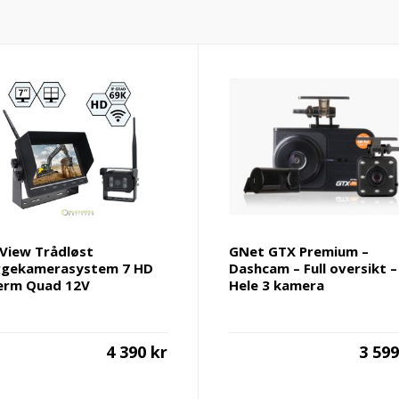
View Trådløst
GNet GTX Premium –
ggekamerasystem 7 HD
Dashcam – Full oversikt –
erm Quad 12V
Hele 3 kamera
4 390
kr
3 59