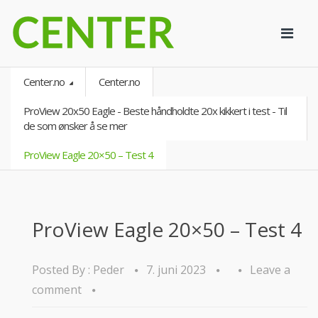
Center.no
Center.no
ProView 20x50 Eagle - Beste håndholdte 20x kikkert i test - Til
de som ønsker å se mer
ProView Eagle 20×50 – Test 4
ProView Eagle 20×50 – Test 4
Posted By :
Peder
7. juni 2023
Leave a
comment