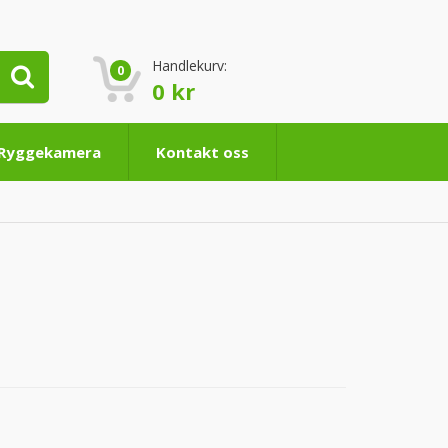
Handlekurv:
0
0
kr
 Ryggekamera
Kontakt oss