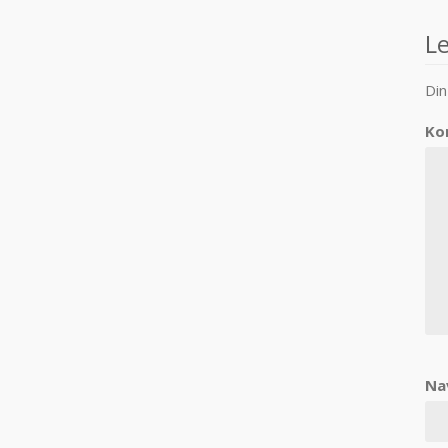
n
L
Din
Ko
Na