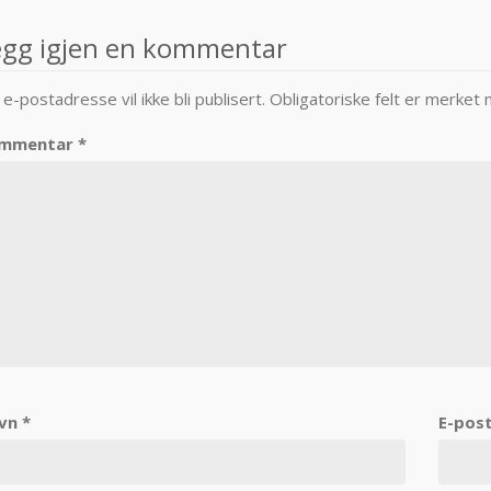
avigation
egg igjen en kommentar
 e-postadresse vil ikke bli publisert.
Obligatoriske felt er merket
mmentar
*
vn
*
E-pos