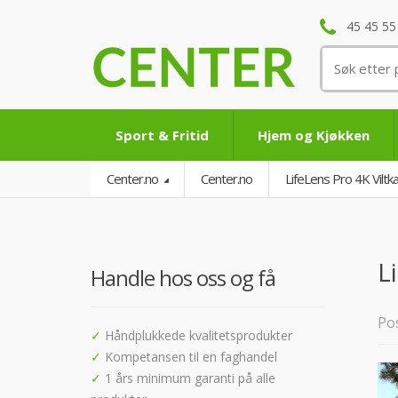
45 45 55
Søk
etter:
Sport & Fritid
Hjem og Kjøkken
Center.no
Center.no
LifeLens Pro 4K Viltka
L
Handle hos oss og få
Pos
✓
Håndplukkede kvalitetsprodukter
✓
Kompetansen til en faghandel
✓
1 års minimum garanti på alle