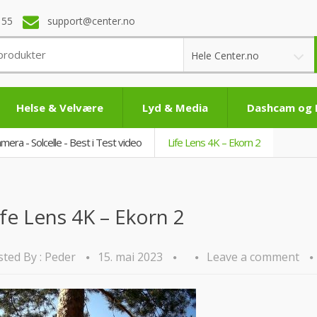
 55
support@center.no
Hele Center.no
Helse & Velvære
Lyd & Media
Dashcam og
mera - Solcelle - Best i Test video
Life Lens 4K – Ekorn 2
ife Lens 4K – Ekorn 2
ted By :
Peder
15. mai 2023
Leave a comment