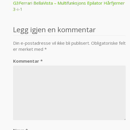
Post
G3Ferrari BellaVista – Multifunksjons Epilator Hårfjerner
3-i-1
navigation
Legg igjen en kommentar
Din e-postadresse vil ikke bli publisert.
Obligatoriske felt
er merket med
*
Kommentar
*