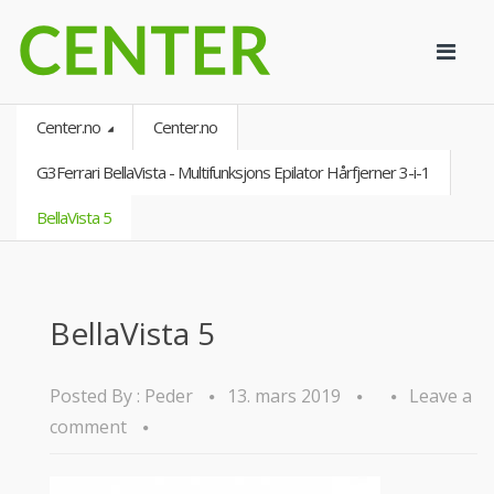
Center.no
Center.no
G3Ferrari BellaVista - Multifunksjons Epilator Hårfjerner 3-i-1
BellaVista 5
BellaVista 5
Posted By :
Peder
13. mars 2019
Leave a
comment