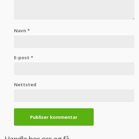
Navn
*
E-post
*
Nettsted
Handle hos oss og få