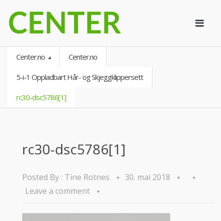
Center.no
Center.no
5-i-1 Oppladbart Hår- og Skjeggklippersett
rc30-dsc5786[1]
rc30-dsc5786[1]
Posted By :
Tine Rotnes
30. mai 2018
Leave a comment