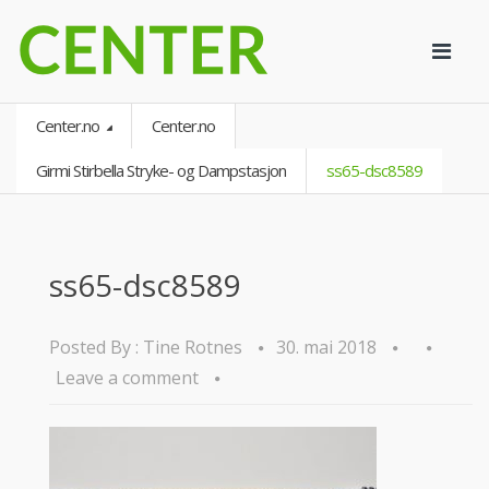
Center.no
Center.no
Girmi Stirbella Stryke- og Dampstasjon
ss65-dsc8589
ss65-dsc8589
Posted By :
Tine Rotnes
30. mai 2018
Leave a comment