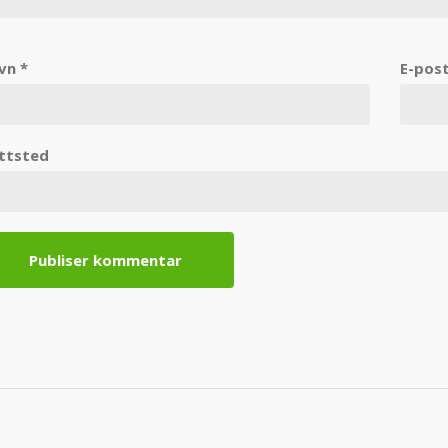
vn
*
E-pos
ttsted