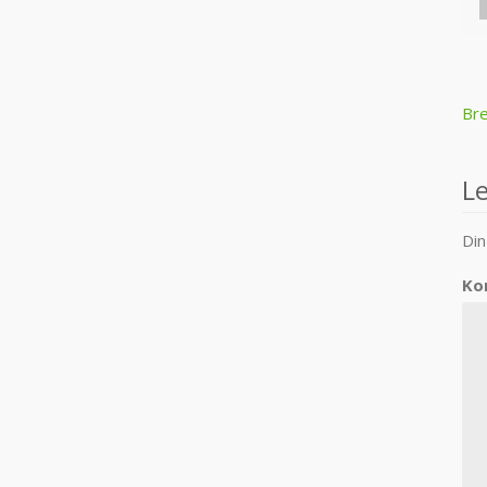
P
Bre
n
L
Din
Ko