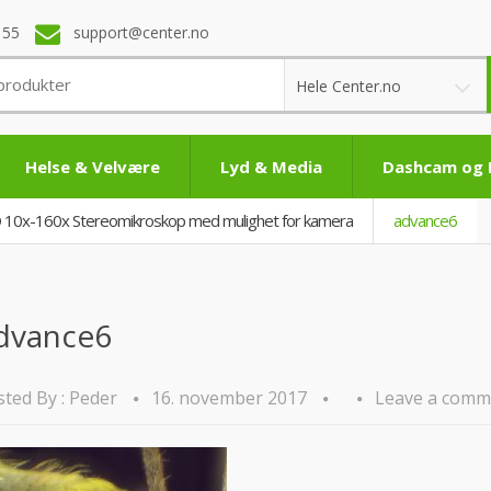
 55
support@center.no
Hele Center.no
Helse & Velvære
Lyd & Media
Dashcam og
 10x-160x Stereomikroskop med mulighet for kamera
advance6
dvance6
ted By :
Peder
16. november 2017
Leave a comm