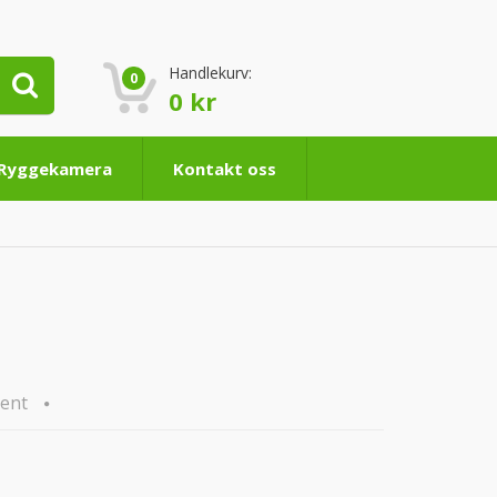
Handlekurv:
0
0
kr
 Ryggekamera
Kontakt oss
ent