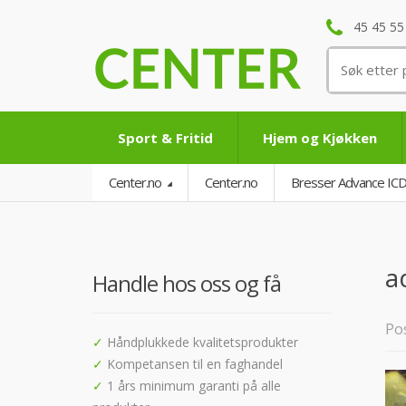
45 45 55
Søk
etter:
Sport & Fritid
Hjem og Kjøkken
Center.no
Center.no
Bresser Advance ICD
a
Handle hos oss og få
Pos
✓
Håndplukkede kvalitetsprodukter
✓
Kompetansen til en faghandel
✓
1 års minimum garanti på alle