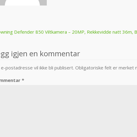
ost
wning Defender 850 Viltkamera – 20MP, Rekkevidde natt 36m, B
avigation
egg igjen en kommentar
 e-postadresse vil ikke bli publisert.
Obligatoriske felt er merket
mmentar
*