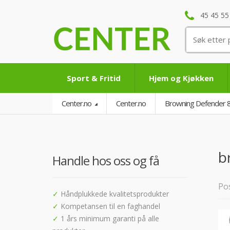
45 45 55
Søk
etter:
Sport & Fritid
Hjem og Kjøkken
Center.no
Center.no
Browning Defender 8
b
Handle hos oss og få
Pos
✓
Håndplukkede kvalitetsprodukter
✓
Kompetansen til en faghandel
✓
1 års minimum garanti på alle