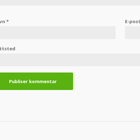
vn
*
E-pos
ttsted