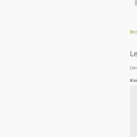
P
Bro
n
L
Din
Ko