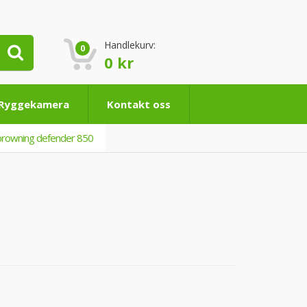
Handlekurv:
0
0
kr
 Ryggekamera
Kontakt oss
browning defender 850