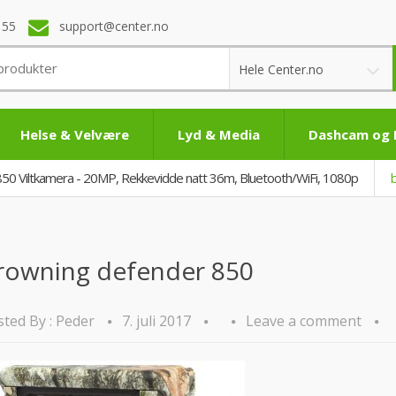
 55
support@center.no
Hele Center.no
Helse & Velvære
Lyd & Media
Dashcam og
50 Viltkamera - 20MP, Rekkevidde natt 36m, Bluetooth/WiFi, 1080p
rowning defender 850
ted By :
Peder
7. juli 2017
Leave a comment