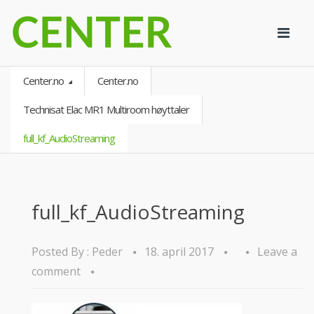
Center.no
Center.no
Technisat Elac MR1 Multiroom høyttaler
full_kf_AudioStreaming
full_kf_AudioStreaming
Posted By :
Peder
18. april 2017
Leave a
comment