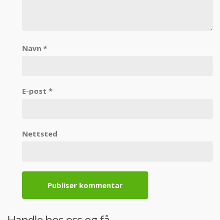
Navn
*
E-post
*
Nettsted
Handle hos oss og få