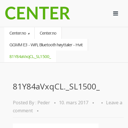
Center.no
Center.no
GGMM E3 - WiFi, Bluetooth høyttaler - Hvit
81Y84aVxqCL._SL1500_
81Y84aVxqCL._SL1500_
Posted By :
Peder
10. mars 2017
Leave a
comment