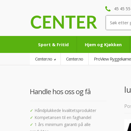
45 45 55
Søk
etter:
Sport & Fritid
Hjem og Kjøkken
Center.no
Center.no
ProView Ryggekamer
l
Handle hos oss og få
Pos
✓
Håndplukkede kvalitetsprodukter
✓
Kompetansen til en faghandel
✓
1 års minimum garanti på alle