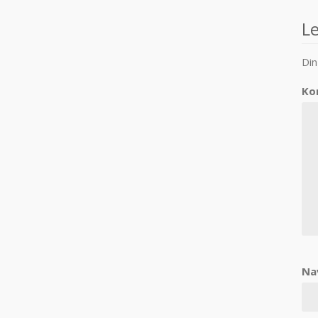
n
L
Din
Ko
Na