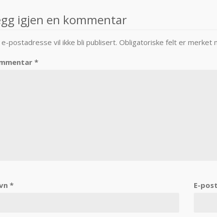
avigation
egg igjen en kommentar
 e-postadresse vil ikke bli publisert.
Obligatoriske felt er merket
mmentar
*
vn
*
E-pos