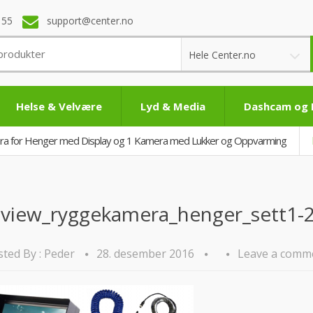
 55
support@center.no
Hele Center.no
Helse & Velvære
Lyd & Media
Dashcam og
a for Henger med Display og 1 Kamera med Lukker og Oppvarming
uview_ryggekamera_henger_sett1-
ted By :
Peder
28. desember 2016
Leave a comm