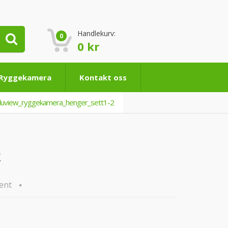
Handlekurv:
0
0
kr
 Ryggekamera
Kontakt oss
luview_ryggekamera_henger_sett1-2
2
ent