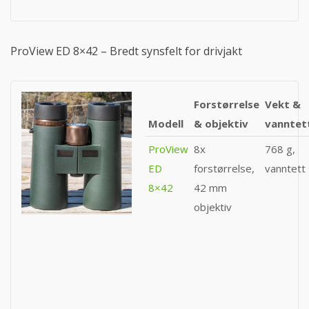
ProView ED 8×42 – Bredt synsfelt for drivjakt
Forstørrelse
Vekt &
Modell
& objektiv
vanntet
ProView
8x
768 g,
ED
forstørrelse,
vanntett
8×42
42 mm
objektiv