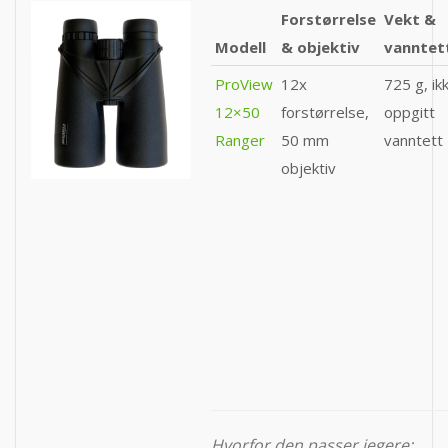
Forstørrelse
Vekt &
Modell
& objektiv
vanntet
ProView
12x
725 g, ik
12×50
forstørrelse,
oppgitt
Ranger
50 mm
vanntett
objektiv
Hvorfor den passer jegere: