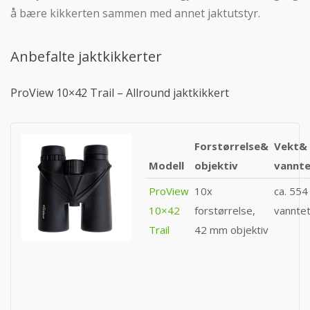
å bære kikkerten sammen med annet jaktutstyr.
Anbefalte jaktkikkerter
ProView 10×42 Trail – Allround jaktkikkert
Forstørrelse&
Vekt&
Modell
objektiv
vannte
ProView
10x
ca. 554
10×42
forstørrelse,
vanntet
Trail
42 mm objektiv