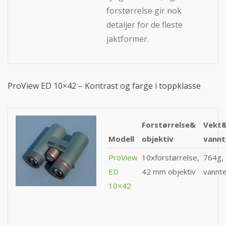
forstørrelse gir nok
detaljer for de fleste
jaktformer.
ProView ED 10×42 – Kontrast og farge i toppklasse
Forstørrelse&
Vekt
Modell
objektiv
vannt
ProView
10xforstørrelse,
764g,
ED
42 mm objektiv
vannte
10×42