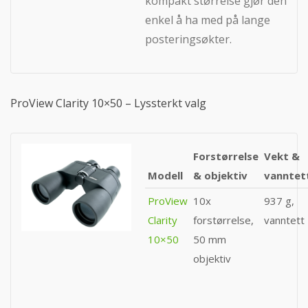
kompakt størrelse gjør den
enkel å ha med på lange
posteringsøkter.
ProView Clarity 10×50 – Lyssterkt valg
Forstørrelse
Vekt &
Modell
& objektiv
vanntet
ProView
10x
937 g,
Clarity
forstørrelse,
vanntett
10×50
50 mm
objektiv