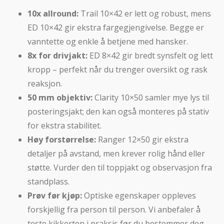
10x allround:
Trail 10×42 er lett og robust, mens
ED 10×42 gir ekstra fargegjengivelse. Begge er
vanntette og enkle å betjene med hansker.
8x for drivjakt:
ED 8×42 gir bredt synsfelt og lett
kropp – perfekt når du trenger oversikt og rask
reaksjon.
50 mm objektiv:
Clarity 10×50 samler mye lys til
posteringsjakt; den kan også monteres på stativ
for ekstra stabilitet.
Høy forstørrelse:
Ranger 12×50 gir ekstra
detaljer på avstand, men krever rolig hånd eller
støtte. Vurder den til toppjakt og observasjon fra
standplass.
Prøv før kjøp:
Optiske egenskaper oppleves
forskjellig fra person til person. Vi anbefaler å
teste kikkerten i praksis før du bestemmer deg.