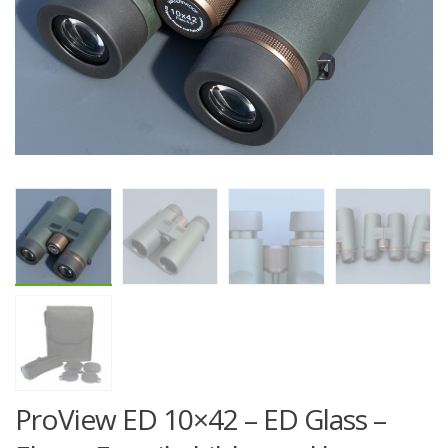
ProView ED 10×42 – ED Glass –