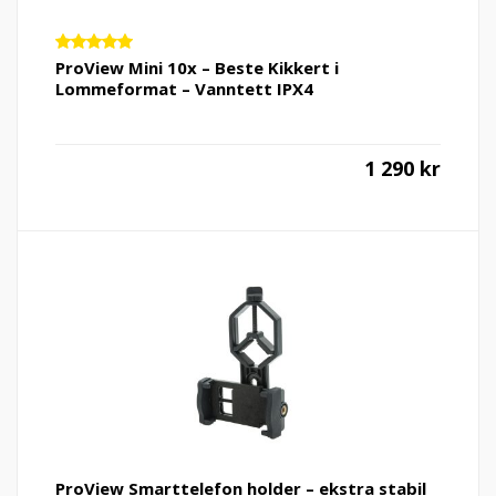
Vurdert
ProView Mini 10x – Beste Kikkert i
5.00
av 5
Lommeformat – Vanntett IPX4
1 290
kr
ProView Smarttelefon holder – ekstra stabil