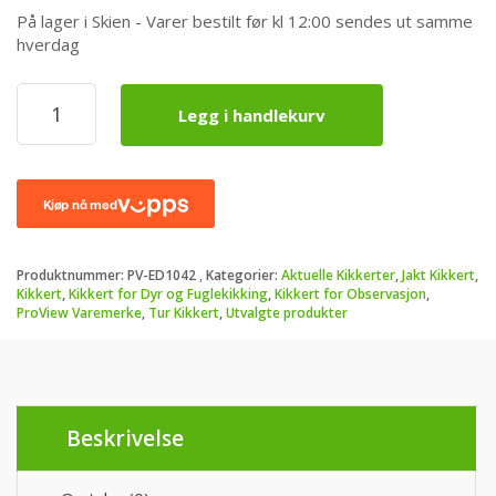
På lager i Skien - Varer bestilt før kl 12:00 sendes ut samme
hverdag
ProView
Legg i handlekurv
ED
10x42
-
ED
Glass
-
Ekstra
Produktnummer:
PV-ED1042
Kategorier:
Aktuelle Kikkerter
,
Jakt Kikkert
,
Fargrikt
Kikkert
,
Kikkert for Dyr og Fuglekikking
,
Kikkert for Observasjon
,
bilde
ProView Varemerke
,
Tur Kikkert
,
Utvalgte produkter
med
høy
Kontrast
antall
Beskrivelse