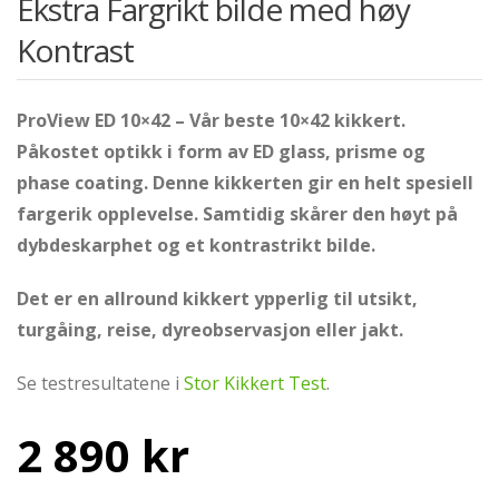
Ekstra Fargrikt bilde med høy
Kontrast
ProView ED 10×42 – Vår beste 10×42 kikkert.
Påkostet optikk i form av ED glass, prisme og
phase coating. Denne kikkerten gir en helt spesiell
fargerik opplevelse. Samtidig skårer den høyt på
dybdeskarphet og et kontrastrikt bilde.
Det er en allround kikkert ypperlig til utsikt,
turgåing, reise, dyr
eobservasjon eller jakt.
Se testresultatene i
Stor Kikkert Test
.
2 890
kr